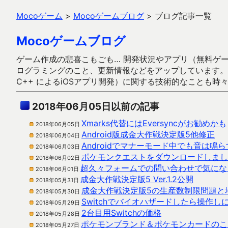
Mocoゲーム
>
Mocoゲームブログ
>
ブログ記事一覧
Mocoゲームブログ
ゲーム作成の悲喜こもごも… 開発状況やアプリ（無料ゲーム多
ログラミングのこと、更新情報などをアップしています。ガラケー時代
C++ によるiOSアプリ開発）に関する技術的なことも時
2018年06月05日以前の記事
Xmarks代替にはEversyncがお勧めかも
2018年06月05日
Android版成金大作戦決定版5他修正
2018年06月04日
Androidでマナーモード中でも音は鳴
2018年06月03日
ポケモンクエストをダウンロードしまし
2018年06月02日
超久々フォームでの問い合わせで気にな
2018年06月01日
成金大作戦決定版5 Ver.1.2公開
2018年05月31日
成金大作戦決定版5の生産数制限問題と
2018年05月30日
Switchでバイオハザードしたら操作し
2018年05月29日
2台目用Switchの価格
2018年05月28日
ポケモンブランド＆ポケモンカードのこ
2018年05月27日