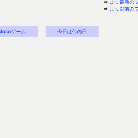
⇒
より最新の
⇒
より以前の
Mocoゲーム
今日は何の日