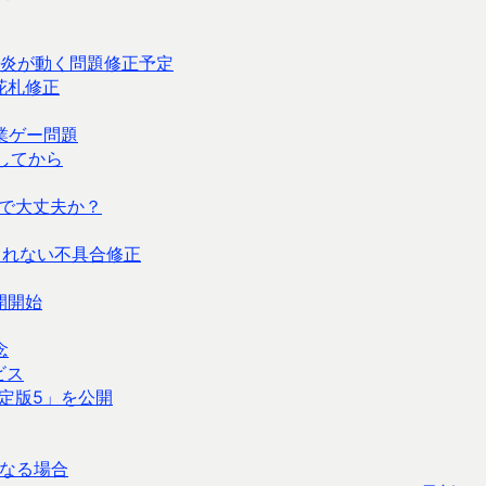
炎が動く問題修正予定
＆花札修正
業ゲー問題
してから
で大丈夫か？
されない不具合修正
公開開始
念
ビス
定版5」を公開
なる場合