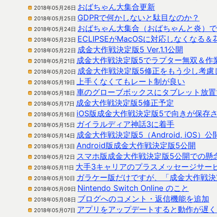
おばちゃん大集合更新
2018年05月26日
GDPRで何かしないと駄目なのか？
2018年05月25日
おばちゃん大集合（おばちゃんと炎）で
2018年05月24日
ECLIPSEがMacOSに対応しなくなる
2018年05月23日
成金大作戦決定版5 Ver.1.1公開
2018年05月22日
成金大作戦決定版5でラプター無双＆作
2018年05月21日
成金大作戦決定版5修正をもう少し考慮
2018年05月20日
上手くなくてもレート制が良い
2018年05月19日
車のグローブボックスにタブレット放置
2018年05月18日
成金大作戦決定版5修正予定
2018年05月17日
iOS版成金大作戦決定版5で向きが保存
2018年05月16日
ガイラルディア神話3に着手
2018年05月15日
成金大作戦決定版5（Android, iOS）
2018年05月14日
Android版成金大作戦決定版5公開
2018年05月13日
スマホ版成金大作戦決定版5公開での懸
2018年05月12日
大手3キャリアのプラスメッセージサー
2018年05月11日
ガラケー版だけですが、「成金大作戦決
2018年05月10日
Nintendo Switch Online のこと
2018年05月09日
ブログへのコメント・返信機能を追加
2018年05月08日
アプリをアップデートすると動作が遅く
2018年05月07日