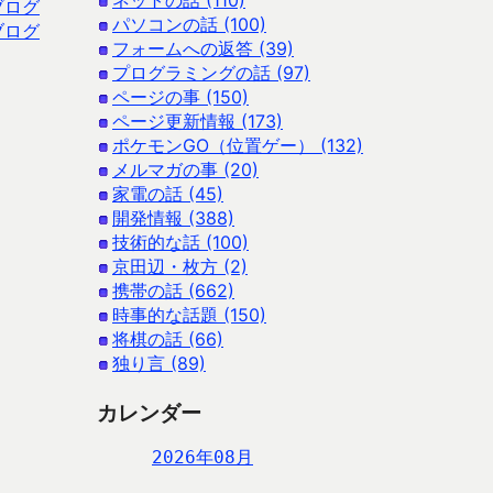
ネットの話 (110)
ブログ
パソコンの話 (100)
ブログ
フォームへの返答 (39)
プログラミングの話 (97)
ページの事 (150)
ページ更新情報 (173)
ポケモンGO（位置ゲー） (132)
メルマガの事 (20)
家電の話 (45)
開発情報 (388)
技術的な話 (100)
京田辺・枚方 (2)
携帯の話 (662)
時事的な話題 (150)
将棋の話 (66)
独り言 (89)
カレンダー
2026年08月