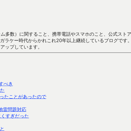
数）に関すること、携帯電話やスマホのこと、公式ストア（Google
からかれこれ20年以上継続しているブログです。Android（java
々アップしています。
らすべき
た
ったことがあったので
地雷問題対応
にくすぎだった
と