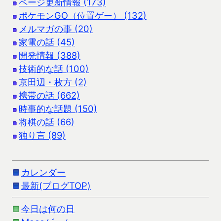
ページ更新情報 (173)
ポケモンGO（位置ゲー） (132)
メルマガの事 (20)
家電の話 (45)
開発情報 (388)
技術的な話 (100)
京田辺・枚方 (2)
携帯の話 (662)
時事的な話題 (150)
将棋の話 (66)
独り言 (89)
カレンダー
最新(ブログTOP)
今日は何の日