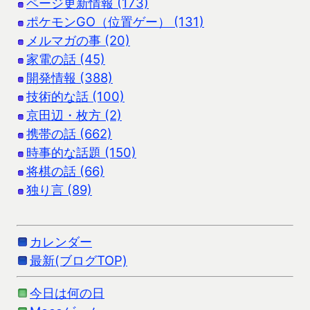
ページ更新情報 (173)
ポケモンGO（位置ゲー） (131)
メルマガの事 (20)
家電の話 (45)
開発情報 (388)
技術的な話 (100)
京田辺・枚方 (2)
携帯の話 (662)
時事的な話題 (150)
将棋の話 (66)
独り言 (89)
カレンダー
最新(ブログTOP)
今日は何の日