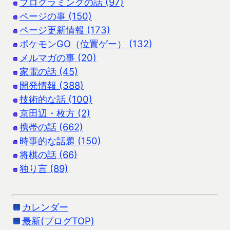
プログラミングの話 (97)
ページの事 (150)
ページ更新情報 (173)
ポケモンGO（位置ゲー） (132)
メルマガの事 (20)
家電の話 (45)
開発情報 (388)
技術的な話 (100)
京田辺・枚方 (2)
携帯の話 (662)
時事的な話題 (150)
将棋の話 (66)
独り言 (89)
カレンダー
最新(ブログTOP)