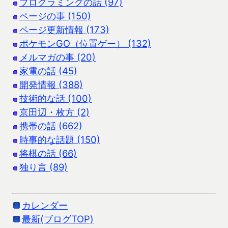
プログラミングの話 (97)
ページの事 (150)
ページ更新情報 (173)
ポケモンGO（位置ゲー） (132)
メルマガの事 (20)
家電の話 (45)
開発情報 (388)
技術的な話 (100)
京田辺・枚方 (2)
携帯の話 (662)
時事的な話題 (150)
将棋の話 (66)
独り言 (89)
カレンダー
最新(ブログTOP)