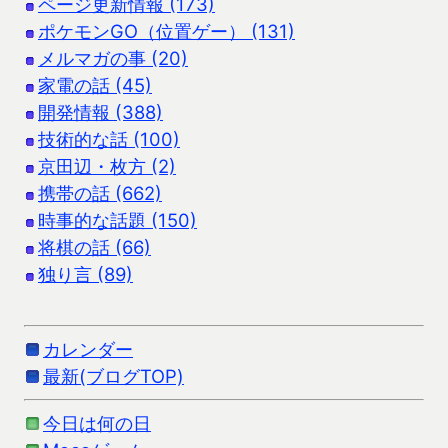
ページ更新情報 (173)
ポケモンGO（位置ゲー） (131)
メルマガの事 (20)
家電の話 (45)
開発情報 (388)
技術的な話 (100)
京田辺・枚方 (2)
携帯の話 (662)
時事的な話題 (150)
将棋の話 (66)
独り言 (89)
カレンダー
最新(ブログTOP)
今日は何の日