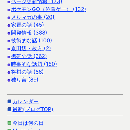
ページ更新情報 (173)
ポケモンGO（位置ゲー） (132)
メルマガの事 (20)
家電の話 (45)
開発情報 (388)
技術的な話 (100)
京田辺・枚方 (2)
携帯の話 (662)
時事的な話題 (150)
将棋の話 (66)
独り言 (89)
カレンダー
最新(ブログTOP)
今日は何の日