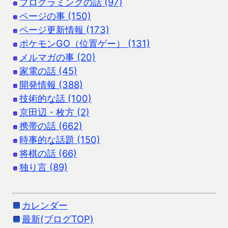
プログラミングの話 (97)
ページの事 (150)
ページ更新情報 (173)
ポケモンGO（位置ゲー） (131)
メルマガの事 (20)
家電の話 (45)
開発情報 (388)
技術的な話 (100)
京田辺・枚方 (2)
携帯の話 (662)
時事的な話題 (150)
将棋の話 (66)
独り言 (89)
カレンダー
最新(ブログTOP)