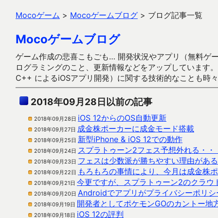
Mocoゲーム
>
Mocoゲームブログ
>
ブログ記事一覧
Mocoゲームブログ
ゲーム作成の悲喜こもごも… 開発状況やアプリ（無料ゲーム多
ログラミングのこと、更新情報などをアップしています。ガラケー時代
C++ によるiOSアプリ開発）に関する技術的なことも時
2018年09月28日以前の記事
iOS 12からのOS自動更新
2018年09月28日
成金株ポーカーに成金モード搭載
2018年09月27日
新型iPhone & iOS 12での動作
2018年09月25日
スプラトゥーン2フェス予想外れる・・
2018年09月24日
フェスは少数派が勝ちやすい理由がある
2018年09月23日
もろもろの事情により、今月は成金株ポ
2018年09月22日
今更ですが、スプラトゥーン2のクラウ
2018年09月21日
Androidでアプリがプライバシーポ
2018年09月20日
開発者としてポケモンGOのカントー地
2018年09月19日
iOS 12の評判
2018年09月18日