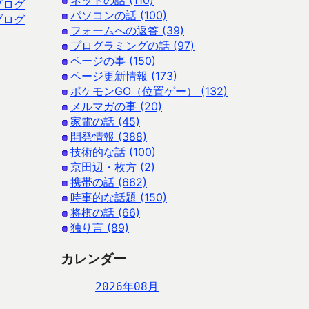
ネットの話 (110)
ブログ
パソコンの話 (100)
ブログ
フォームへの返答 (39)
プログラミングの話 (97)
ページの事 (150)
ページ更新情報 (173)
ポケモンGO（位置ゲー） (132)
メルマガの事 (20)
家電の話 (45)
開発情報 (388)
技術的な話 (100)
京田辺・枚方 (2)
携帯の話 (662)
時事的な話題 (150)
将棋の話 (66)
独り言 (89)
カレンダー
2026年08月