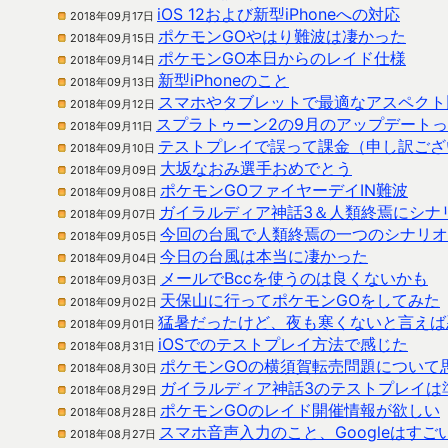
iOS 12および新型iPhoneへの対応
2018年09月17日
ポケモンGOやはり難波は凄かった
2018年09月15日
ポケモンGO本日からのレイド仕様
2018年09月14日
新型iPhoneのこと
2018年09月13日
スマホやタブレットで最適なアスペクト
2018年09月12日
スプラトゥーン2の9月のアップデート
2018年09月11日
テストプレイで誤って課金（申し訳ござ
2018年09月10日
大坂なおみ選手おめでとう
2018年09月09日
ポケモンGOファイヤーデイIN難波
2018年09月08日
ガイラルディア神話3＆人類終焉にシナ
2018年09月07日
今回の台風で人類終焉の一つのシナリオ
2018年09月05日
今日の台風は本当に凄かった
2018年09月04日
メールでBccを使うのは良くないかも
2018年09月03日
天保山に行ってポケモンGOをしてみた
2018年09月02日
猛暑だったけど、夜も寒くないと言えば
2018年09月01日
iOSでのテストプレイ方法で感じた
2018年08月31日
ポケモンGOの横須賀転売問題について
2018年08月30日
ガイラルディア神話3のテストプレイは
2018年08月29日
ポケモンGOのレイド開催情報が欲しい
2018年08月28日
スマホ音声入力のこと、Googleはすご
2018年08月27日