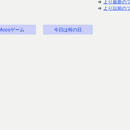
⇒
より最新の
⇒
より以前の
Mocoゲーム
今日は何の日