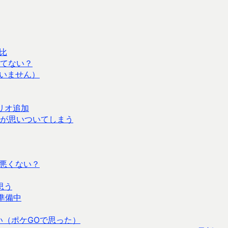
比
ってない？
いません）
リオ追加
が思いついてしまう
悪くない？
思う
準備中
い（ポケGOで思った）