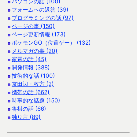
パソコンの話 (100)
フォームへの返答 (39)
プログラミングの話 (97)
ページの事 (150)
ページ更新情報 (173)
ポケモンGO（位置ゲー） (132)
メルマガの事 (20)
家電の話 (45)
開発情報 (388)
技術的な話 (100)
京田辺・枚方 (2)
携帯の話 (662)
時事的な話題 (150)
将棋の話 (66)
独り言 (89)