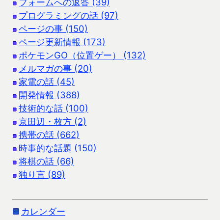
フォームへの返答 (39)
プログラミングの話 (97)
ページの事 (150)
ページ更新情報 (173)
ポケモンGO（位置ゲー） (132)
メルマガの事 (20)
家電の話 (45)
開発情報 (388)
技術的な話 (100)
京田辺・枚方 (2)
携帯の話 (662)
時事的な話題 (150)
将棋の話 (66)
独り言 (89)
カレンダー