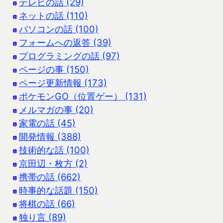
テレビの話 (29)
ネットの話 (110)
パソコンの話 (100)
フォームへの返答 (39)
プログラミングの話 (97)
ページの事 (150)
ページ更新情報 (173)
ポケモンGO（位置ゲー） (131)
メルマガの事 (20)
家電の話 (45)
開発情報 (388)
技術的な話 (100)
京田辺・枚方 (2)
携帯の話 (662)
時事的な話題 (150)
将棋の話 (66)
独り言 (89)