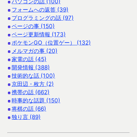
パソコンの話 (100)
フォームへの返答 (39)
プログラミングの話 (97)
ページの事 (150)
ページ更新情報 (173)
ポケモンGO（位置ゲー） (132)
メルマガの事 (20)
家電の話 (45)
開発情報 (388)
技術的な話 (100)
京田辺・枚方 (2)
携帯の話 (662)
時事的な話題 (150)
将棋の話 (66)
独り言 (89)