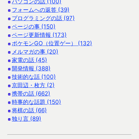
パソコンの話 (100)
フォームへの返答 (39)
プログラミングの話 (97)
ページの事 (150)
ページ更新情報 (173)
ポケモンGO（位置ゲー） (132)
メルマガの事 (20)
家電の話 (45)
開発情報 (388)
技術的な話 (100)
京田辺・枚方 (2)
携帯の話 (662)
時事的な話題 (150)
将棋の話 (66)
独り言 (89)