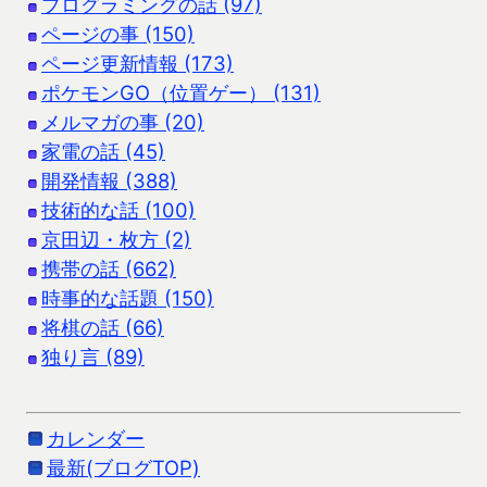
プログラミングの話 (97)
ページの事 (150)
ページ更新情報 (173)
ポケモンGO（位置ゲー） (131)
メルマガの事 (20)
家電の話 (45)
開発情報 (388)
技術的な話 (100)
京田辺・枚方 (2)
携帯の話 (662)
時事的な話題 (150)
将棋の話 (66)
独り言 (89)
カレンダー
最新(ブログTOP)