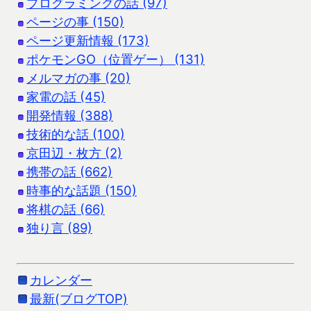
プログラミングの話 (97)
ページの事 (150)
ページ更新情報 (173)
ポケモンGO（位置ゲー） (131)
メルマガの事 (20)
家電の話 (45)
開発情報 (388)
技術的な話 (100)
京田辺・枚方 (2)
携帯の話 (662)
時事的な話題 (150)
将棋の話 (66)
独り言 (89)
カレンダー
最新(ブログTOP)