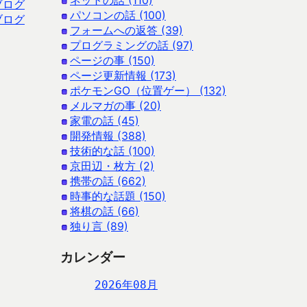
ネットの話 (110)
ブログ
パソコンの話 (100)
ブログ
フォームへの返答 (39)
プログラミングの話 (97)
ページの事 (150)
ページ更新情報 (173)
ポケモンGO（位置ゲー） (132)
メルマガの事 (20)
家電の話 (45)
開発情報 (388)
技術的な話 (100)
京田辺・枚方 (2)
携帯の話 (662)
時事的な話題 (150)
将棋の話 (66)
独り言 (89)
カレンダー
2026年08月