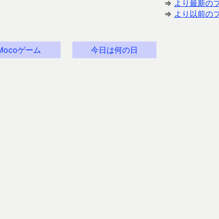
⇒
より最新の
⇒
より以前の
Mocoゲーム
今日は何の日