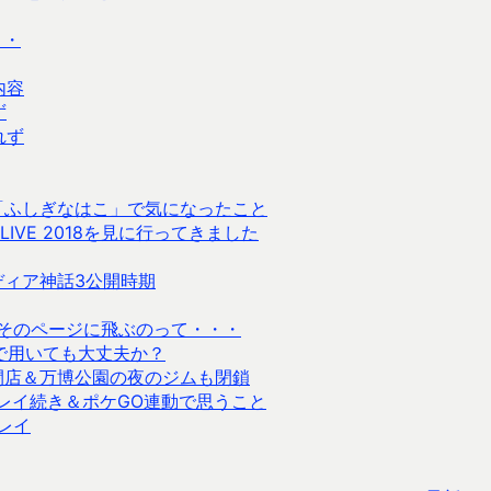
・・
内容
ず
れず
「ふしぎなはこ」で気になったこと
LIVE 2018を見に行ってきました
ルディア神話3公開時期
そのページに飛ぶのって・・・
イスで用いても大丈夫か？
閉店＆万博公園の夜のジムも閉鎖
」をプレイ続き＆ポケGO連動で思うこと
プレイ