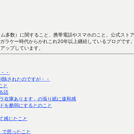
数）に関すること、携帯電話やスマホのこと、公式ストア（Google
からかれこれ20年以上継続しているブログです。Android（java
々アップしています。
・・・
から削除されたのですが・・
こと
る話
ラ在庫あります」の張り紙に違和感
ドを脆弱にするとのこと
見て感じたこと
」で思ったこと