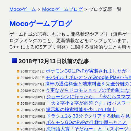
Mocoゲーム
>
Mocoゲームブログ
>
ブログ記事一覧
Mocoゲームブログ
ゲーム作成の悲喜こもごも… 開発状況やアプリ（無料ゲーム多
ログラミングのこと、更新情報などをアップしています。ガラケー時代
C++ によるiOSアプリ開発）に関する技術的なことも時
2018年12月13日以前の記事
ポケモンGOにPvPが実装されましたが
2018年12月13日
モバイルナポレオンがGoogle Play
2018年12月12日
携帯の通信料金と端末料金を完全分離の
2018年12月11日
今更ながらドコモショップの予約制にな
2018年12月10日
ジョーシンに行ったら、「今ならスマブ
2018年12月09日
「大文字小文字が必須です」はパスワー
2018年12月08日
掲示板の検索機能を少しだけ向上
2018年12月07日
ドラクエ2を39分でクリアする動画を
2018年12月06日
ポケモンGOのPvPの仕様で思ったこと
2018年12月05日
流行語大賞「そだねー」と「eスポーツ
2018年12月04日