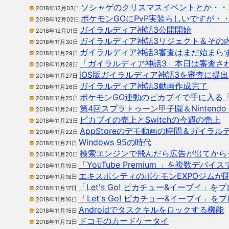
ソシャゲのクリスマスイベントとか・・
2018年12月03日
ポケモンGOにPvP実装らしいですが・
2018年12月02日
ガイラルディア神話3公開開始
2018年12月01日
ガイラルディア神話3リジェクト＆その
2018年11月30日
ガイラルディア神話3審査はまだ始まら
2018年11月29日
「ガイラルディア神話3」本日は審査さ
2018年11月28日
iOS版ガイラルディア神話3を審査に提出
2018年11月27日
ガイラルディア神話3動画作成完了
2018年11月26日
ポケモンGO連動のピカブイで手に入る
2018年11月25日
第4回スプラトゥーン甲子園＆Nintendo 
2018年11月24日
ピカブイの売上とSwitchの今週の売上
2018年11月23日
AppStoreのデモ動画の時間＆ガイラ
2018年11月22日
Windows 95の時代
2018年11月21日
検索エンジンで飛んだら広告が出てから
2018年11月20日
「YouTube Premium 」を複数デバ
2018年11月19日
エキスポシティのポケモンEXPOジムが
2018年11月18日
「Let's Go! ピカチュー&イーブイ
2018年11月17日
「Let's Go! ピカチュー&イーブイ」を
2018年11月16日
Androidでタスクキルをロックする機能
2018年11月15日
ドコモのカードケータイ
2018年11月13日