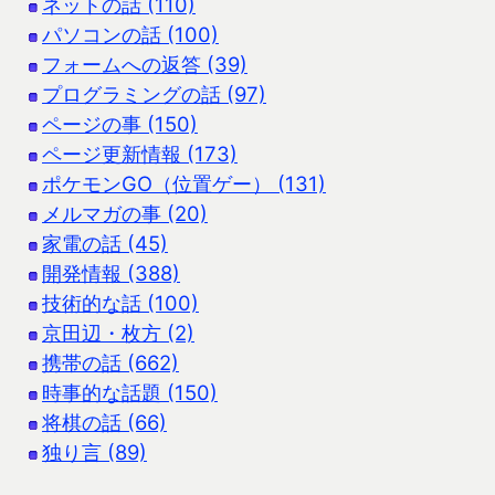
ネットの話 (110)
パソコンの話 (100)
フォームへの返答 (39)
プログラミングの話 (97)
ページの事 (150)
ページ更新情報 (173)
ポケモンGO（位置ゲー） (131)
メルマガの事 (20)
家電の話 (45)
開発情報 (388)
技術的な話 (100)
京田辺・枚方 (2)
携帯の話 (662)
時事的な話題 (150)
将棋の話 (66)
独り言 (89)