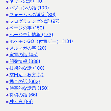
ネットの話 (110)
パソコンの話 (100)
フォームへの返答 (39)
プログラミングの話 (97)
ページの事 (150)
ページ更新情報 (173)
ポケモンGO（位置ゲー） (131)
メルマガの事 (20)
家電の話 (45)
開発情報 (388)
技術的な話 (100)
京田辺・枚方 (2)
携帯の話 (662)
時事的な話題 (150)
将棋の話 (66)
独り言 (89)