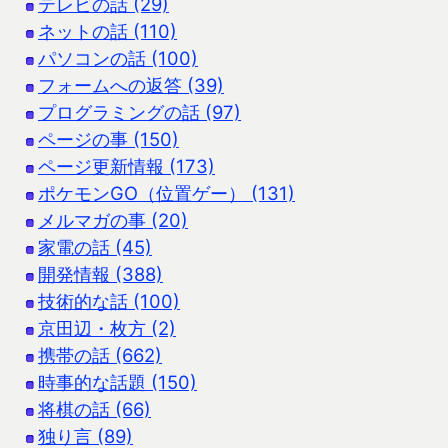
テレビの話 (29)
ネットの話 (110)
パソコンの話 (100)
フォームへの返答 (39)
プログラミングの話 (97)
ページの事 (150)
ページ更新情報 (173)
ポケモンGO（位置ゲー） (131)
メルマガの事 (20)
家電の話 (45)
開発情報 (388)
技術的な話 (100)
京田辺・枚方 (2)
携帯の話 (662)
時事的な話題 (150)
将棋の話 (66)
独り言 (89)