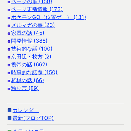
ページの事 (150)
ページ更新情報 (173)
ポケモンGO（位置ゲー） (131)
メルマガの事 (20)
家電の話 (45)
開発情報 (388)
技術的な話 (100)
京田辺・枚方 (2)
携帯の話 (662)
時事的な話題 (150)
将棋の話 (66)
独り言 (89)
カレンダー
最新(ブログTOP)