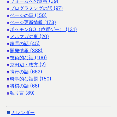
フォームへの返答 (39)
プログラミングの話 (97)
ページの事 (150)
ページ更新情報 (173)
ポケモンGO（位置ゲー） (131)
メルマガの事 (20)
家電の話 (45)
開発情報 (388)
技術的な話 (100)
京田辺・枚方 (2)
携帯の話 (662)
時事的な話題 (150)
将棋の話 (66)
独り言 (89)
カレンダー