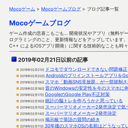
Mocoゲーム
>
Mocoゲームブログ
>
ブログ記事一覧
Mocoゲームブログ
ゲーム作成の悲喜こもごも… 開発状況やアプリ（無料ゲーム多
ログラミングのこと、更新情報などをアップしています。ガラケー時代
C++ によるiOSアプリ開発）に関する技術的なことも時
2019年02月21日以前の記事
ドコモでダウンロードできない問題修正
2019年02月21日
Androidのプリインストールアプリを
2019年02月20日
スマホ「動画SNS見放題」が一部規制
2019年02月19日
昔のWindowsの安定性を今のスマホに
2019年02月18日
GoogleのGoogle Play不正対策
2019年02月17日
統計の脳トレを作ろうかと思っている
2019年02月16日
スーパーマリオメーカー2発売決定で気
2019年02月15日
スーパーマリオメーカー2発売決定
2019年02月14日
掲示板で英語の質問の続き
2019年02月12日
30年後のスマホOSの名前はどうなって
2019年02月11日