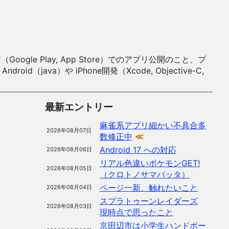
 Play, App Store）でのアプリ公開のこと、プ
）や iPhone開発（Xcode, Objective-C,
最新エントリー
麻雀系アプリ細かい不具合多
2026年08月07日
数修正中
≪
Android 17 への対応
2026年08月06日
リアル色違いポケモンGET!
2026年08月05日
（クロトノサマバッタ）
ページ一新、触れたいこと
2026年08月04日
スプラトゥーンレイダーズ
2026年08月03日
現時点で思ったこと
京田辺市は小学生ハンドボー