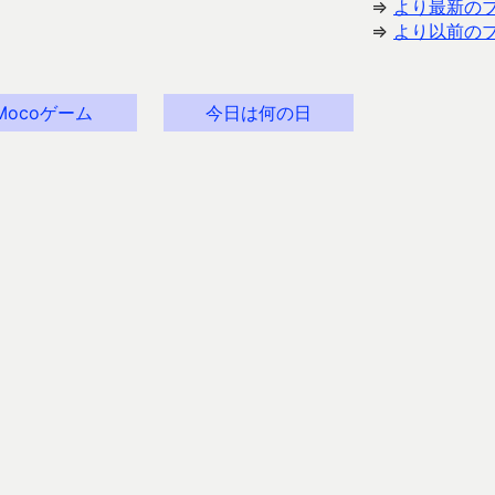
⇒
より最新の
⇒
より以前の
Mocoゲーム
今日は何の日