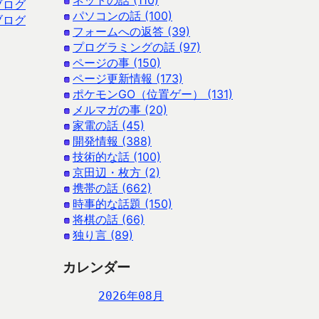
ネットの話 (110)
ブログ
パソコンの話 (100)
ブログ
フォームへの返答 (39)
プログラミングの話 (97)
ページの事 (150)
ページ更新情報 (173)
ポケモンGO（位置ゲー） (131)
メルマガの事 (20)
家電の話 (45)
開発情報 (388)
技術的な話 (100)
京田辺・枚方 (2)
携帯の話 (662)
時事的な話題 (150)
将棋の話 (66)
独り言 (89)
カレンダー
2026年08月