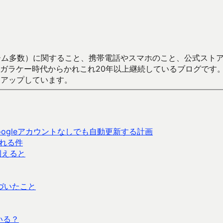
数）に関すること、携帯電話やスマホのこと、公式ストア（Google
からかれこれ20年以上継続しているブログです。Android（java
々アップしています。
Googleアカウントなしでも自動更新する計画
される件
例えると
づいたこと
いる？