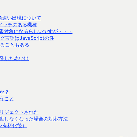
色違い出現について
下にノッチのある機種
制限対象になるらしいですが・・・
はJavaScriptの件
ることもある
発した思い出
か？
うこと
リジェクトされた
が起動しなくなった場合の対応方法
ン有料化後）