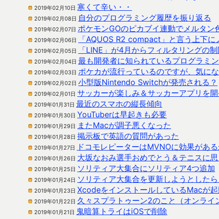
寒くて辛い・・
2019年02月10日
自分のプログラミング履歴を振り返る
2019年02月08日
ポケモンGOのピカブイ連動でメルタン
2019年02月07日
「AQUOS R2 compact」と言う上
2019年02月06日
「LINE」が4月からフィルタリングの
2019年02月05日
最も開発者に知られているプログラミング言語
2019年02月04日
ポケカが流行っているのですが、気にな
2019年02月03日
小型版Nintendo Switchが発売される？
2019年02月02日
サッカーが楽しみ＆サッカーアプリを開
2019年02月01日
最近のスマホの縦長傾向
2019年01月31日
YouTuberは早起きも必要
2019年01月30日
またMacが調子悪くなった
2019年01月29日
掲示板で英語の質問があった
2019年01月28日
ドコモレピーターはMVNOに効果がある
2019年01月27日
大坂なおみ選手おめでとう＆テニスに思
2019年01月26日
ソリティア大集合にソリティア4つ追加
2019年01月25日
ソリティア大集合を更新しようとしたら
2019年01月24日
XcodeをインストールしているMac
2019年01月23日
久々スプラトゥーン2のこと（オンライ
2019年01月22日
鬼暗算トライはiOSで削除
2019年01月21日