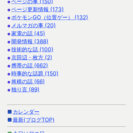
ページの事 (150)
ページ更新情報 (173)
ポケモンGO（位置ゲー） (132)
メルマガの事 (20)
家電の話 (45)
開発情報 (388)
技術的な話 (100)
京田辺・枚方 (2)
携帯の話 (662)
時事的な話題 (150)
将棋の話 (66)
独り言 (89)
カレンダー
最新(ブログTOP)