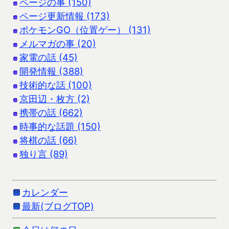
ページの事 (150)
ページ更新情報 (173)
ポケモンGO（位置ゲー） (131)
メルマガの事 (20)
家電の話 (45)
開発情報 (388)
技術的な話 (100)
京田辺・枚方 (2)
携帯の話 (662)
時事的な話題 (150)
将棋の話 (66)
独り言 (89)
カレンダー
最新(ブログTOP)