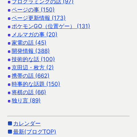
プログラミングの話 (97)
ページの事 (150)
ページ更新情報 (173)
ポケモンGO（位置ゲー） (131)
メルマガの事 (20)
家電の話 (45)
開発情報 (388)
技術的な話 (100)
京田辺・枚方 (2)
携帯の話 (662)
時事的な話題 (150)
将棋の話 (66)
独り言 (89)
カレンダー
最新(ブログTOP)