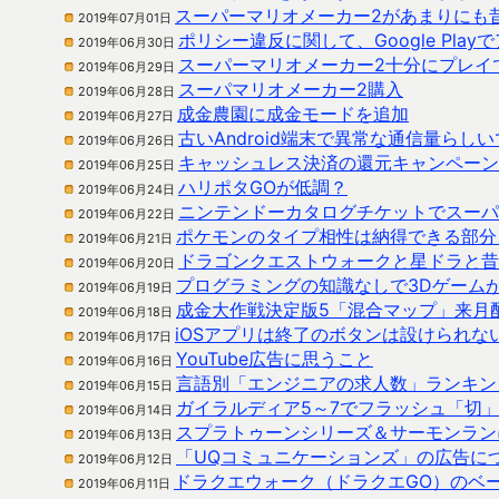
スーパーマリオメーカー2があまりにも
2019年07月01日
ポリシー違反に関して、Google Pl
2019年06月30日
スーパーマリオメーカー2十分にプレイ
2019年06月29日
スーパマリオメーカー2購入
2019年06月28日
成金農園に成金モードを追加
2019年06月27日
古いAndroid端末で異常な通信量らし
2019年06月26日
キャッシュレス決済の還元キャンペーン
2019年06月25日
ハリポタGOが低調？
2019年06月24日
ニンテンドーカタログチケットでスーパ
2019年06月22日
ポケモンのタイプ相性は納得できる部分
2019年06月21日
ドラゴンクエストウォークと星ドラと昔
2019年06月20日
プログラミングの知識なしで3Dゲーム
2019年06月19日
成金大作戦決定版5「混合マップ」来月
2019年06月18日
iOSアプリは終了のボタンは設けられな
2019年06月17日
YouTube広告に思うこと
2019年06月16日
言語別「エンジニアの求人数」ランキン
2019年06月15日
ガイラルディア5～7でフラッシュ「切」に
2019年06月14日
スプラトゥーンシリーズ＆サーモンラン
2019年06月13日
「UQコミュニケーションズ」の広告に
2019年06月12日
ドラクエウォーク（ドラクエGO）のベ
2019年06月11日