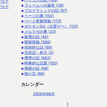
パソコンの話 (100)
ブログ
フォームへの返答 (39)
ブログ
プログラミングの話 (97)
ページの事 (150)
ページ更新情報 (173)
ポケモンGO（位置ゲー） (131)
メルマガの事 (20)
家電の話 (45)
開発情報 (388)
技術的な話 (99)
京田辺・枚方 (2)
携帯の話 (662)
時事的な話題 (150)
将棋の話 (66)
独り言 (89)
カレンダー
2026年08月
                   1