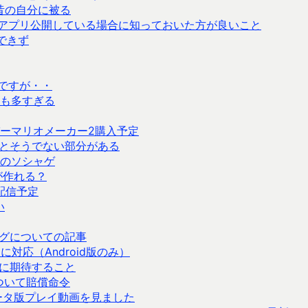
昔の自分に被る
ayでアプリ公開している場合に知っておいた方が良いこと
できず
いですが・・
も多すぎる
ーマリオメーカー2購入予定
とそうでない部分がある
のソシャゲ
が作れる？
配信予定
い
グについての記事
対応（Android版のみ）
に期待すること
ついて賠償命令
ータ版プレイ動画を見ました