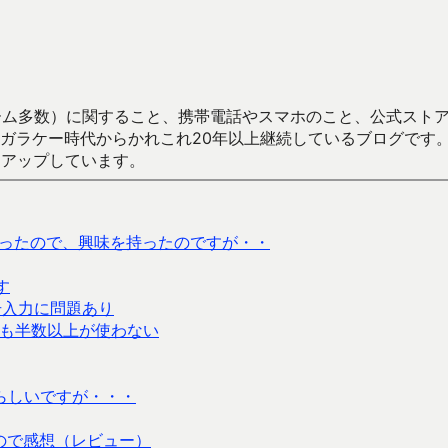
数）に関すること、携帯電話やスマホのこと、公式ストア（Google
からかれこれ20年以上継続しているブログです。Android（java
々アップしています。
とあったので、興味を持ったのですが・・
す
号入力に問題あり
も半数以上が使わない
本らしいですが・・・
ので感想（レビュー）