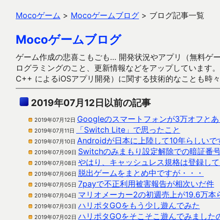
Mocoゲーム
>
Mocoゲームブログ
>
ブログ記事一覧
Mocoゲームブログ
ゲーム作成の悲喜こもごも… 開発状況やアプリ（無料ゲーム多
ログラミングのこと、更新情報などをアップしています。ガラケー時代
C++ によるiOSアプリ開発）に関する技術的なことも時
2019年07月12日以前の記事
Googleのスマートフォンが3万オフ
2019年07月12日
「Switch Lite」で思ったこと
2019年07月11日
Androidが日本に上陸して10年らしいで
2019年07月10日
Switchのみまもり設定解除での暗証番
2019年07月09日
やはり、キャッシュレス規格は登録して
2019年07月08日
脱出ゲームをまとめ中ですが・・・
2019年07月06日
7payで不正利用被害報告が相次いだ件
2019年07月05日
マリオメーカー2の初週売上が19.6万
2019年07月04日
ハリポタGOをもう少し遊んでみた
2019年07月03日
ハリポタGOをそこそこ遊んでみました
2019年07月02日