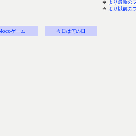
⇒
より最新の
⇒
より以前の
Mocoゲーム
今日は何の日