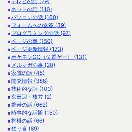
テレビの話 (29)
ネットの話 (110)
パソコンの話 (100)
フォームへの返答 (39)
プログラミングの話 (97)
ページの事 (150)
ページ更新情報 (173)
ポケモンGO（位置ゲー） (131)
メルマガの事 (20)
家電の話 (45)
開発情報 (388)
技術的な話 (100)
京田辺・枚方 (2)
携帯の話 (662)
時事的な話題 (150)
将棋の話 (66)
独り言 (89)