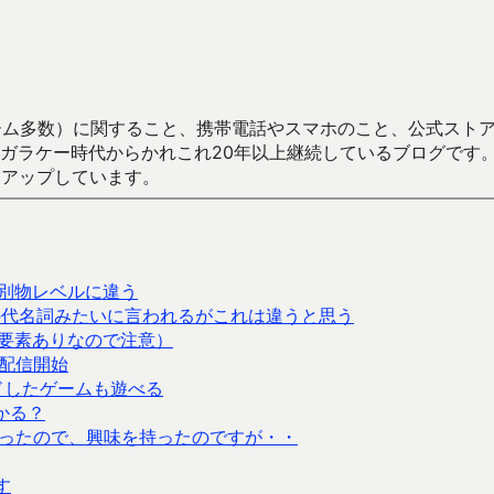
数）に関すること、携帯電話やスマホのこと、公式ストア（Google
からかれこれ20年以上継続しているブログです。Android（java
々アップしています。
別物レベルに違う
の代名詞みたいに言われるがこれは違うと思う
要素ありなので注意）
を配信開始
ンロードしたゲームも遊べる
かる？
とあったので、興味を持ったのですが・・
す