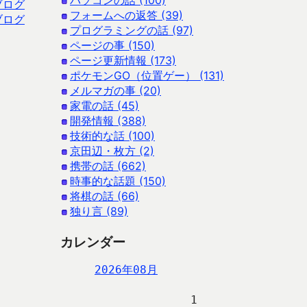
パソコンの話 (100)
ブログ
フォームへの返答 (39)
ブログ
プログラミングの話 (97)
ページの事 (150)
ページ更新情報 (173)
ポケモンGO（位置ゲー） (131)
メルマガの事 (20)
家電の話 (45)
開発情報 (388)
技術的な話 (100)
京田辺・枚方 (2)
携帯の話 (662)
時事的な話題 (150)
将棋の話 (66)
独り言 (89)
カレンダー
2026年08月
                   1