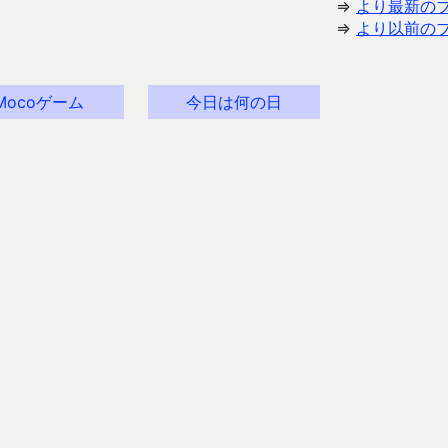
⇒
より最新の
⇒
より以前の
Mocoゲーム
今日は何の日