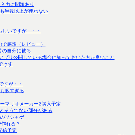
号入力に問題あり
も半数以上が使わない
本らしいですが・・・
ので感想（レビュー）
昔の自分に被る
ayでアプリ公開している場合に知っておいた方が良いこと
できず
いですが・・
も多すぎる
ーマリオメーカー2購入予定
とそうでない部分がある
のソシャゲ
が作れる？
配信予定