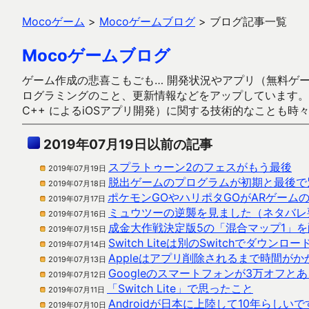
Mocoゲーム
>
Mocoゲームブログ
>
ブログ記事一覧
Mocoゲームブログ
ゲーム作成の悲喜こもごも… 開発状況やアプリ（無料ゲーム多
ログラミングのこと、更新情報などをアップしています。ガラケー時代
C++ によるiOSアプリ開発）に関する技術的なことも時
2019年07月19日以前の記事
スプラトゥーン2のフェスがもう最後
2019年07月19日
脱出ゲームのプログラムが初期と最後で
2019年07月18日
ポケモンGOやハリポタGOがARゲーム
2019年07月17日
ミュウツーの逆襲を見ました（ネタバレ
2019年07月16日
成金大作戦決定版5の「混合マップ1」
2019年07月15日
Switch Liteは別のSwitchでダウ
2019年07月14日
Appleはアプリ削除されるまで時間がか
2019年07月13日
Googleのスマートフォンが3万オフ
2019年07月12日
「Switch Lite」で思ったこと
2019年07月11日
Androidが日本に上陸して10年らしいで
2019年07月10日