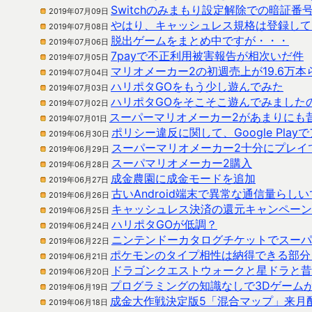
Switchのみまもり設定解除での暗証番
2019年07月09日
やはり、キャッシュレス規格は登録して
2019年07月08日
脱出ゲームをまとめ中ですが・・・
2019年07月06日
7payで不正利用被害報告が相次いだ件
2019年07月05日
マリオメーカー2の初週売上が19.6万
2019年07月04日
ハリポタGOをもう少し遊んでみた
2019年07月03日
ハリポタGOをそこそこ遊んでみました
2019年07月02日
スーパーマリオメーカー2があまりにも
2019年07月01日
ポリシー違反に関して、Google Pl
2019年06月30日
スーパーマリオメーカー2十分にプレイ
2019年06月29日
スーパマリオメーカー2購入
2019年06月28日
成金農園に成金モードを追加
2019年06月27日
古いAndroid端末で異常な通信量らし
2019年06月26日
キャッシュレス決済の還元キャンペーン
2019年06月25日
ハリポタGOが低調？
2019年06月24日
ニンテンドーカタログチケットでスーパ
2019年06月22日
ポケモンのタイプ相性は納得できる部分
2019年06月21日
ドラゴンクエストウォークと星ドラと昔
2019年06月20日
プログラミングの知識なしで3Dゲーム
2019年06月19日
成金大作戦決定版5「混合マップ」来月
2019年06月18日