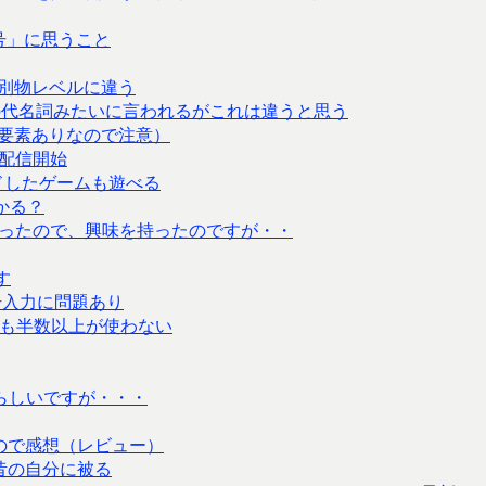
7号」に思うこと
別物レベルに違う
の代名詞みたいに言われるがこれは違うと思う
要素ありなので注意）
を配信開始
ンロードしたゲームも遊べる
かる？
とあったので、興味を持ったのですが・・
す
号入力に問題あり
も半数以上が使わない
本らしいですが・・・
ので感想（レビュー）
昔の自分に被る