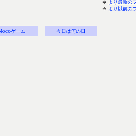
⇒
より最新の
⇒
より以前の
Mocoゲーム
今日は何の日