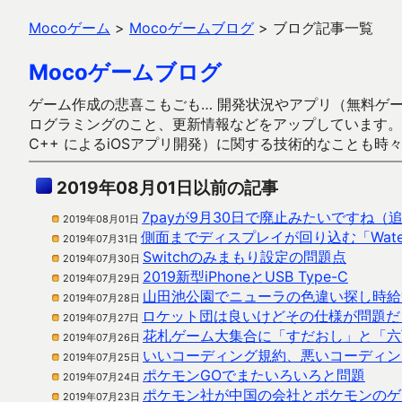
Mocoゲーム
>
Mocoゲームブログ
>
ブログ記事一覧
Mocoゲームブログ
ゲーム作成の悲喜こもごも… 開発状況やアプリ（無料ゲーム多
ログラミングのこと、更新情報などをアップしています。ガラケー時代
C++ によるiOSアプリ開発）に関する技術的なことも時
2019年08月01日以前の記事
7payが9月30日で廃止みたいですね（
2019年08月01日
側面までディスプレイが回り込む「Waterfal
2019年07月31日
Switchのみまもり設定の問題点
2019年07月30日
2019新型iPhoneとUSB Type-C
2019年07月29日
山田池公園でニューラの色違い探し時給
2019年07月28日
ロケット団は良いけどその仕様が問題だ
2019年07月27日
花札ゲーム大集合に「すだおし」と「六
2019年07月26日
いいコーディング規約、悪いコーディン
2019年07月25日
ポケモンGOでまたいろいろと問題
2019年07月24日
ポケモン社が中国の会社とポケモンのゲ
2019年07月23日