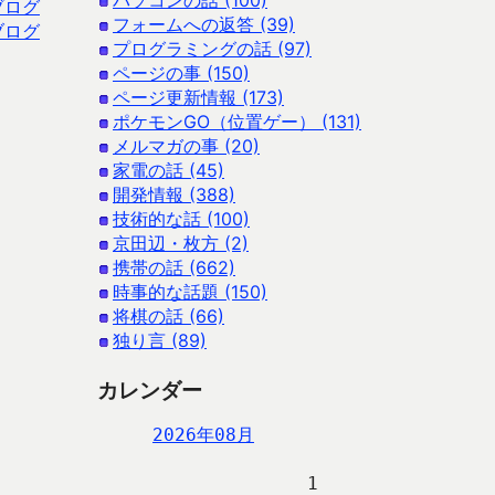
パソコンの話 (100)
ブログ
フォームへの返答 (39)
ブログ
プログラミングの話 (97)
ページの事 (150)
ページ更新情報 (173)
ポケモンGO（位置ゲー） (131)
メルマガの事 (20)
家電の話 (45)
開発情報 (388)
技術的な話 (100)
京田辺・枚方 (2)
携帯の話 (662)
時事的な話題 (150)
将棋の話 (66)
独り言 (89)
カレンダー
2026年08月
                   1