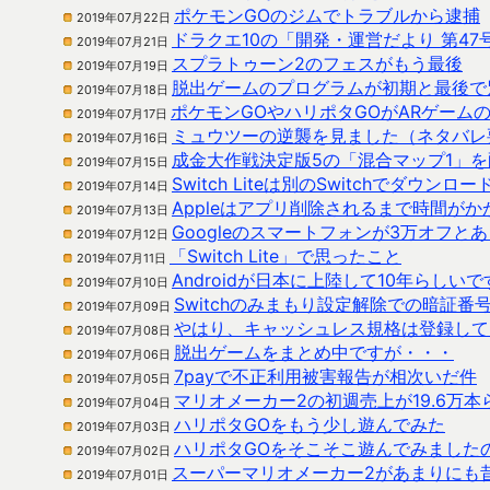
ポケモンGOのジムでトラブルから逮捕
2019年07月22日
ドラクエ10の「開発・運営だより 第4
2019年07月21日
スプラトゥーン2のフェスがもう最後
2019年07月19日
脱出ゲームのプログラムが初期と最後で
2019年07月18日
ポケモンGOやハリポタGOがARゲーム
2019年07月17日
ミュウツーの逆襲を見ました（ネタバレ
2019年07月16日
成金大作戦決定版5の「混合マップ1」
2019年07月15日
Switch Liteは別のSwitchでダウ
2019年07月14日
Appleはアプリ削除されるまで時間がか
2019年07月13日
Googleのスマートフォンが3万オフ
2019年07月12日
「Switch Lite」で思ったこと
2019年07月11日
Androidが日本に上陸して10年らしいで
2019年07月10日
Switchのみまもり設定解除での暗証番
2019年07月09日
やはり、キャッシュレス規格は登録して
2019年07月08日
脱出ゲームをまとめ中ですが・・・
2019年07月06日
7payで不正利用被害報告が相次いだ件
2019年07月05日
マリオメーカー2の初週売上が19.6万
2019年07月04日
ハリポタGOをもう少し遊んでみた
2019年07月03日
ハリポタGOをそこそこ遊んでみました
2019年07月02日
スーパーマリオメーカー2があまりにも
2019年07月01日