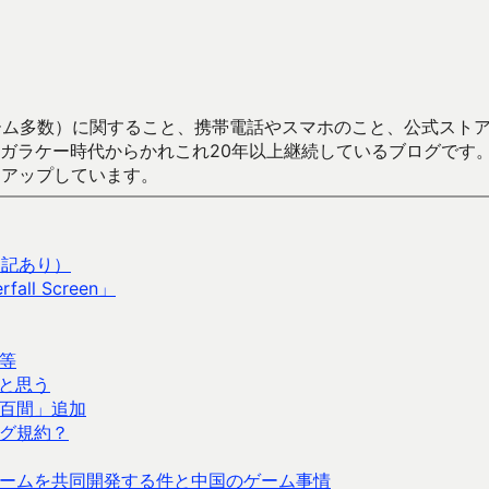
数）に関すること、携帯電話やスマホのこと、公式ストア（Google
からかれこれ20年以上継続しているブログです。Android（java
々アップしています。
追記あり）
l Screen」
等
と思う
百間」追加
グ規約？
ームを共同開発する件と中国のゲーム事情