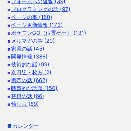
フォームへの返答 (39)
プログラミングの話 (97)
ページの事 (150)
ページ更新情報 (173)
ポケモンGO（位置ゲー） (131)
メルマガの事 (20)
家電の話 (45)
開発情報 (388)
技術的な話 (99)
京田辺・枚方 (2)
携帯の話 (662)
時事的な話題 (150)
将棋の話 (66)
独り言 (89)
カレンダー