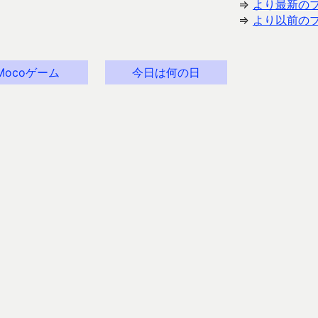
⇒
より最新の
⇒
より以前の
Mocoゲーム
今日は何の日