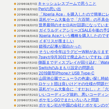
キャッシュレスブームで思うこと
2019年08月11日
Perlの思い出
2019年08月10日
「Xperia Ace」を購入したので簡単
2019年08月09日
花札ゲーム大集合で「六百間」の不具合
2019年08月08日
世界最弱のオセロAIが話題になっていま
2019年08月07日
ガイラルディアシリーズSALE今後の予
2019年08月06日
Xperia Aceという機種を購入したので
2019年08月05日
イギリスが羨ましい
2019年08月04日
錯視の記事が面白かった
2019年08月03日
そういや今年はラグビーW杯があります
2019年08月02日
7payが9月30日で廃止みたいですね（
2019年08月01日
側面までディスプレイが回り込む「Waterfal
2019年07月31日
Switchのみまもり設定の問題点
2019年07月30日
2019新型iPhoneとUSB Type-C
2019年07月29日
山田池公園でニューラの色違い探し時給
2019年07月28日
ロケット団は良いけどその仕様が問題だ
2019年07月27日
花札ゲーム大集合に「すだおし」と「六
2019年07月26日
いいコーディング規約、悪いコーディン
2019年07月25日
ポケモンGOでまたいろいろと問題
2019年07月24日
ポケモン社が中国の会社とポケモンのゲ
2019年07月23日