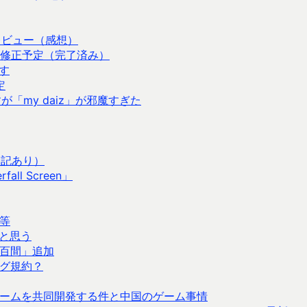
にレビュー（感想）
修正予定（完了済み）
す
定
すが「my daiz」が邪魔すぎた
追記あり）
l Screen」
等
と思う
百間」追加
グ規約？
ームを共同開発する件と中国のゲーム事情