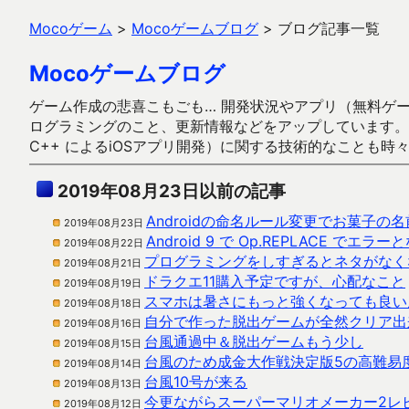
Mocoゲーム
>
Mocoゲームブログ
>
ブログ記事一覧
Mocoゲームブログ
ゲーム作成の悲喜こもごも… 開発状況やアプリ（無料ゲーム多
ログラミングのこと、更新情報などをアップしています。ガラケー時代
C++ によるiOSアプリ開発）に関する技術的なことも時
2019年08月23日以前の記事
Androidの命名ルール変更でお菓子の
2019年08月23日
Android 9 で Op.REPLACE
2019年08月22日
プログラミングをしすぎるとネタがなく
2019年08月21日
ドラクエ11購入予定ですが、心配なこと
2019年08月19日
スマホは暑さにもっと強くなっても良い
2019年08月18日
自分で作った脱出ゲームが全然クリア出
2019年08月16日
台風通過中＆脱出ゲームもう少し
2019年08月15日
台風のため成金大作戦決定版5の高難易
2019年08月14日
台風10号が来る
2019年08月13日
今更ながらスーパーマリオメーカー2レ
2019年08月12日