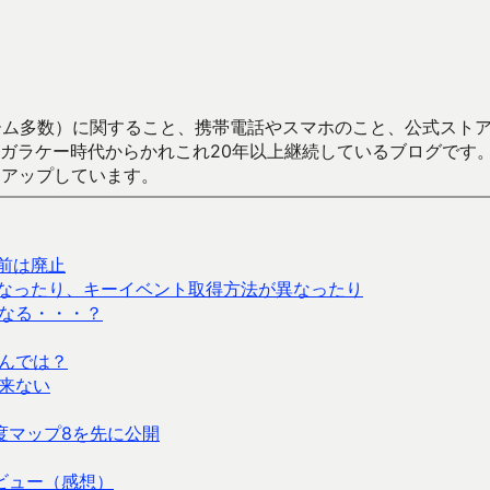
数）に関すること、携帯電話やスマホのこと、公式ストア（Google
からかれこれ20年以上継続しているブログです。Android（java
々アップしています。
名前は廃止
 でエラーとなったり、キーイベント取得方法が異なったり
なる・・・？
んでは？
来ない
度マップ8を先に公開
ビュー（感想）