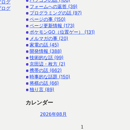
パソコンの話 (100)
ブログ
フォームへの返答 (39)
ブログ
プログラミングの話 (97)
ページの事 (150)
ページ更新情報 (173)
ポケモンGO（位置ゲー） (131)
メルマガの事 (20)
家電の話 (45)
開発情報 (388)
技術的な話 (99)
京田辺・枚方 (2)
携帯の話 (662)
時事的な話題 (150)
将棋の話 (66)
独り言 (89)
カレンダー
2026年08月
                   1