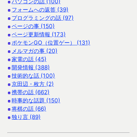
パソコンの話 (100)
フォームへの返答 (39)
プログラミングの話 (97)
ページの事 (150)
ページ更新情報 (173)
ポケモンGO（位置ゲー） (131)
メルマガの事 (20)
家電の話 (45)
開発情報 (388)
技術的な話 (100)
京田辺・枚方 (2)
携帯の話 (662)
時事的な話題 (150)
将棋の話 (66)
独り言 (89)