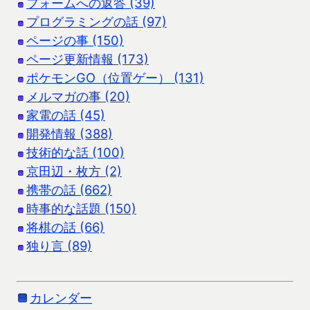
フォームへの返答 (39)
プログラミングの話 (97)
ページの事 (150)
ページ更新情報 (173)
ポケモンGO（位置ゲー） (131)
メルマガの事 (20)
家電の話 (45)
開発情報 (388)
技術的な話 (100)
京田辺・枚方 (2)
携帯の話 (662)
時事的な話題 (150)
将棋の話 (66)
独り言 (89)
カレンダー