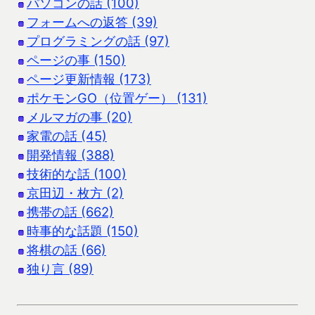
パソコンの話 (100)
フォームへの返答 (39)
プログラミングの話 (97)
ページの事 (150)
ページ更新情報 (173)
ポケモンGO（位置ゲー） (131)
メルマガの事 (20)
家電の話 (45)
開発情報 (388)
技術的な話 (100)
京田辺・枚方 (2)
携帯の話 (662)
時事的な話題 (150)
将棋の話 (66)
独り言 (89)