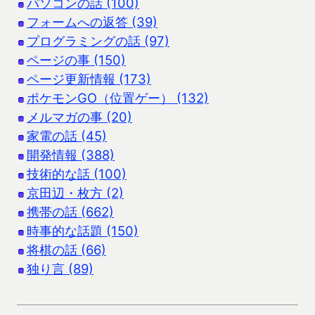
パソコンの話 (100)
フォームへの返答 (39)
プログラミングの話 (97)
ページの事 (150)
ページ更新情報 (173)
ポケモンGO（位置ゲー） (132)
メルマガの事 (20)
家電の話 (45)
開発情報 (388)
技術的な話 (100)
京田辺・枚方 (2)
携帯の話 (662)
時事的な話題 (150)
将棋の話 (66)
独り言 (89)