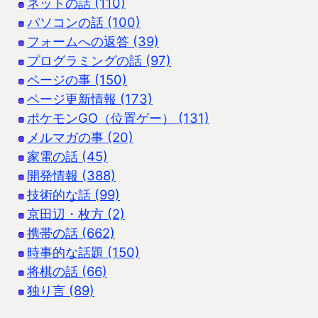
ネットの話 (110)
パソコンの話 (100)
フォームへの返答 (39)
プログラミングの話 (97)
ページの事 (150)
ページ更新情報 (173)
ポケモンGO（位置ゲー） (131)
メルマガの事 (20)
家電の話 (45)
開発情報 (388)
技術的な話 (99)
京田辺・枚方 (2)
携帯の話 (662)
時事的な話題 (150)
将棋の話 (66)
独り言 (89)