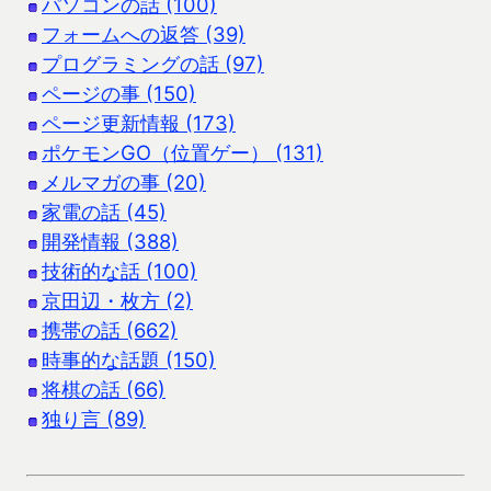
パソコンの話 (100)
フォームへの返答 (39)
プログラミングの話 (97)
ページの事 (150)
ページ更新情報 (173)
ポケモンGO（位置ゲー） (131)
メルマガの事 (20)
家電の話 (45)
開発情報 (388)
技術的な話 (100)
京田辺・枚方 (2)
携帯の話 (662)
時事的な話題 (150)
将棋の話 (66)
独り言 (89)