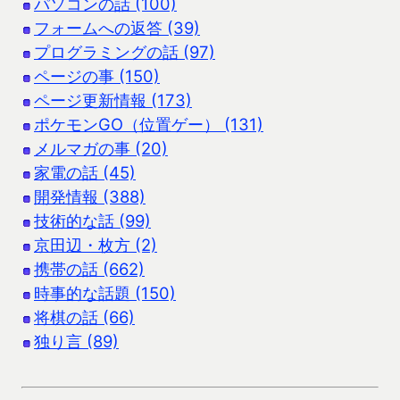
パソコンの話 (100)
フォームへの返答 (39)
プログラミングの話 (97)
ページの事 (150)
ページ更新情報 (173)
ポケモンGO（位置ゲー） (131)
メルマガの事 (20)
家電の話 (45)
開発情報 (388)
技術的な話 (99)
京田辺・枚方 (2)
携帯の話 (662)
時事的な話題 (150)
将棋の話 (66)
独り言 (89)