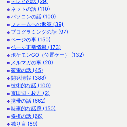
テレビの話 (29)
ネットの話 (110)
パソコンの話 (100)
フォームへの返答 (39)
プログラミングの話 (97)
ページの事 (150)
ページ更新情報 (173)
ポケモンGO（位置ゲー） (132)
メルマガの事 (20)
家電の話 (45)
開発情報 (388)
技術的な話 (100)
京田辺・枚方 (2)
携帯の話 (662)
時事的な話題 (150)
将棋の話 (66)
独り言 (89)