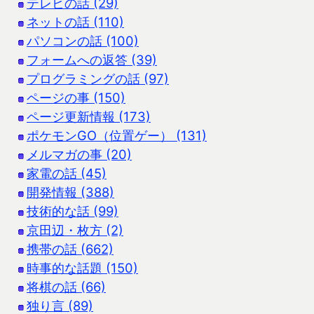
テレビの話 (29)
ネットの話 (110)
パソコンの話 (100)
フォームへの返答 (39)
プログラミングの話 (97)
ページの事 (150)
ページ更新情報 (173)
ポケモンGO（位置ゲー） (131)
メルマガの事 (20)
家電の話 (45)
開発情報 (388)
技術的な話 (99)
京田辺・枚方 (2)
携帯の話 (662)
時事的な話題 (150)
将棋の話 (66)
独り言 (89)