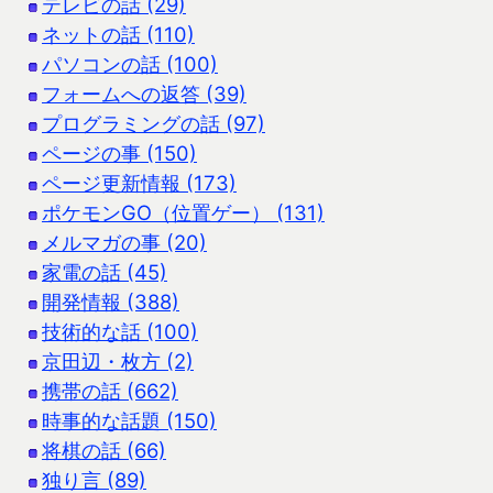
テレビの話 (29)
ネットの話 (110)
パソコンの話 (100)
フォームへの返答 (39)
プログラミングの話 (97)
ページの事 (150)
ページ更新情報 (173)
ポケモンGO（位置ゲー） (131)
メルマガの事 (20)
家電の話 (45)
開発情報 (388)
技術的な話 (100)
京田辺・枚方 (2)
携帯の話 (662)
時事的な話題 (150)
将棋の話 (66)
独り言 (89)