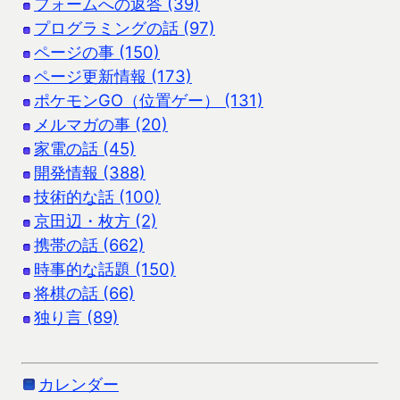
フォームへの返答 (39)
プログラミングの話 (97)
ページの事 (150)
ページ更新情報 (173)
ポケモンGO（位置ゲー） (131)
メルマガの事 (20)
家電の話 (45)
開発情報 (388)
技術的な話 (100)
京田辺・枚方 (2)
携帯の話 (662)
時事的な話題 (150)
将棋の話 (66)
独り言 (89)
カレンダー