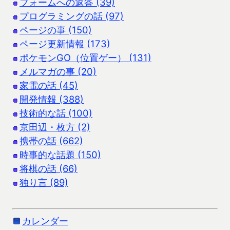
フォームへの返答 (39)
プログラミングの話 (97)
ページの事 (150)
ページ更新情報 (173)
ポケモンGO（位置ゲー） (131)
メルマガの事 (20)
家電の話 (45)
開発情報 (388)
技術的な話 (100)
京田辺・枚方 (2)
携帯の話 (662)
時事的な話題 (150)
将棋の話 (66)
独り言 (89)
カレンダー