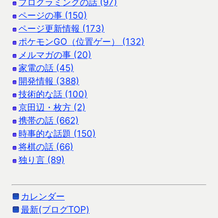
プログラミングの話 (97)
ページの事 (150)
ページ更新情報 (173)
ポケモンGO（位置ゲー） (132)
メルマガの事 (20)
家電の話 (45)
開発情報 (388)
技術的な話 (100)
京田辺・枚方 (2)
携帯の話 (662)
時事的な話題 (150)
将棋の話 (66)
独り言 (89)
カレンダー
最新(ブログTOP)