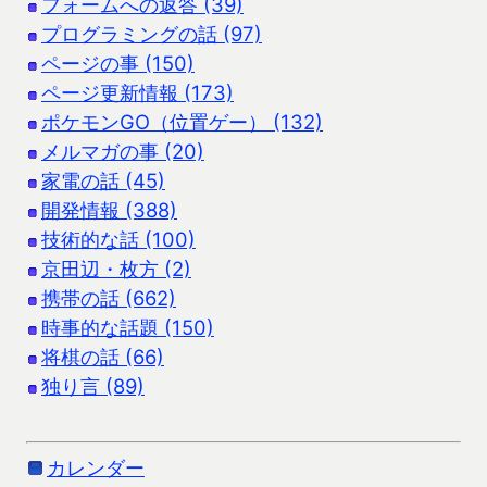
フォームへの返答 (39)
プログラミングの話 (97)
ページの事 (150)
ページ更新情報 (173)
ポケモンGO（位置ゲー） (132)
メルマガの事 (20)
家電の話 (45)
開発情報 (388)
技術的な話 (100)
京田辺・枚方 (2)
携帯の話 (662)
時事的な話題 (150)
将棋の話 (66)
独り言 (89)
カレンダー