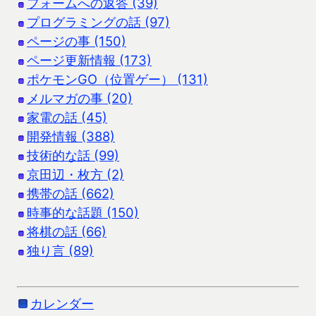
フォームへの返答 (39)
プログラミングの話 (97)
ページの事 (150)
ページ更新情報 (173)
ポケモンGO（位置ゲー） (131)
メルマガの事 (20)
家電の話 (45)
開発情報 (388)
技術的な話 (99)
京田辺・枚方 (2)
携帯の話 (662)
時事的な話題 (150)
将棋の話 (66)
独り言 (89)
カレンダー