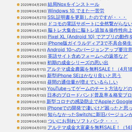
結局Noxをインストール
2020年04月29日
Windows 10 でまた一苦労
2020年04月28日
SSL証明書を更新したのですが・・・
2020年04月27日
ドコモの電話サポートに全然繋がらな
2020年04月25日
脳トレ大集合に脳トレ追加＆操作性向
2020年04月24日
Pixel XL (Android 10) でアプリ
2020年04月23日
iPhone版ガイラルディア3で不具合発
2020年04月22日
Android 10へのバージョンアップ要注
2020年04月21日
英語サイト含めフォームへの返答など
2020年04月20日
初期の成金シリーズの思い出
2020年04月18日
アルテマ成金農園を無料SALE！（4月1
2020年04月17日
新型iPhone SEはかなり良いと思う
2020年04月16日
昼間の通信量が増えているらしい
2020年04月15日
YouTubeってゲームのチート方法な
2020年04月14日
日本のブロードバンド普及率＆格安ブロ
2020年04月13日
新型コロナの感染防止でAppleとGoogl
2020年04月11日
iPhoneでの開発で凄いけど困ったと思
2020年04月10日
知らなかったSwitchに新旧バージョ
2020年04月09日
ついにお別れソフトバンク・・・
2020年04月08日
アルテマ成金大富豪を無料SALE！（1
2020年04月07日