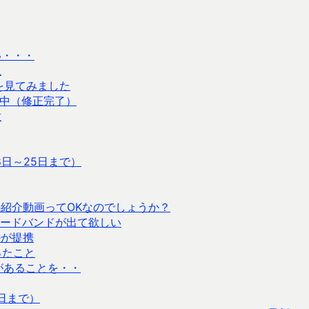
い・・・
上
の動作を見てみました
生中（修正完了）
意
8日～25日まで）
どの紹介動画ってOKなのでしょうか？
ードバンドが出て欲しい
eが提携
ったこと
ンがあることを・・
4日まで）