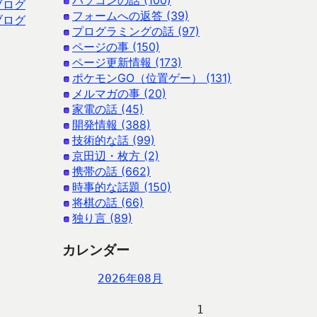
パソコンの話 (100)
ブログ
フォームへの返答 (39)
ブログ
プログラミングの話 (97)
ページの事 (150)
ページ更新情報 (173)
ポケモンGO（位置ゲー） (131)
メルマガの事 (20)
家電の話 (45)
開発情報 (388)
技術的な話 (99)
京田辺・枚方 (2)
携帯の話 (662)
時事的な話題 (150)
将棋の話 (66)
独り言 (89)
カレンダー
2026年08月
                   1