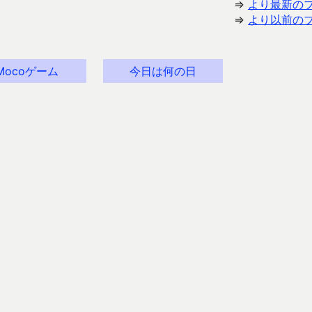
⇒
より最新の
⇒
より以前の
Mocoゲーム
今日は何の日