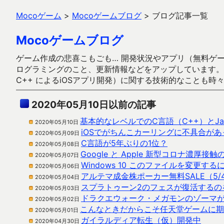
Mocoゲーム
>
Mocoゲームブログ
>
ブログ記事一覧
Mocoゲームブログ
ゲーム作成の悲喜こもごも… 開発状況やアプリ（無料ゲーム多
ログラミングのこと、更新情報などをアップしています。ガラケー時代
C++ によるiOSアプリ開発）に関する技術的なことも時
2020年05月10日以前の記事
基本的なレベルでのC言語（C++）とJ
2020年05月10日
iOSでがちんこカーリングに不具合が
2020年05月09日
C言語が5年ぶりの1位？
2020年05月08日
Google と Apple 新型コロナ濃
2020年05月07日
Windows 10 このファイルを変更するに
2020年05月06日
アルテマ成金株ポーカー無料SALE（5/4
2020年05月04日
スプラトゥーン2のフェスが復活するの
2020年05月03日
ドラクエウォーク・メガモンのゾーマ
2020年05月02日
こんなときだからこそ任天堂ゲームに期
2020年05月01日
ガイラルディア転生（仮）開発中
2020年04月30日