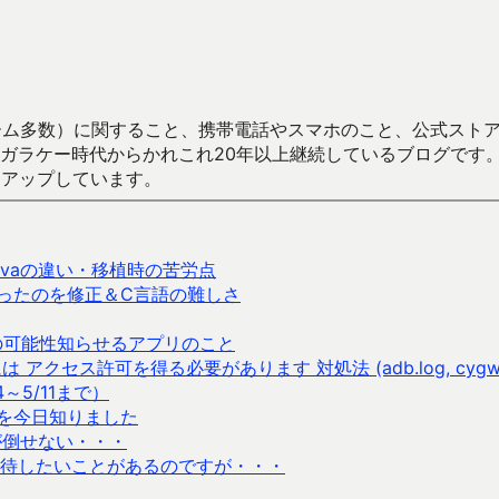
数）に関すること、携帯電話やスマホのこと、公式ストア（Google
からかれこれ20年以上継続しているブログです。Android（java
々アップしています。
avaの違い・移植時の苦労点
あったのを修正＆C言語の難しさ
厚接触の可能性知らせるアプリのこと
は アクセス許可を得る必要があります 対処法 (adb.log, cygwi
～5/11まで）
を今日知りました
が倒せない・・・
待したいことがあるのですが・・・