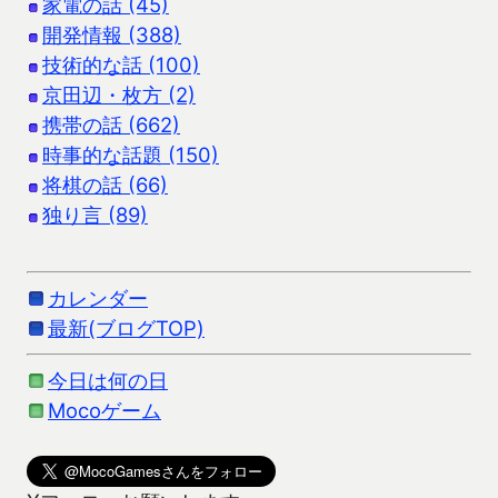
家電の話 (45)
開発情報 (388)
技術的な話 (100)
京田辺・枚方 (2)
携帯の話 (662)
時事的な話題 (150)
将棋の話 (66)
独り言 (89)
カレンダー
最新(ブログTOP)
今日は何の日
Mocoゲーム