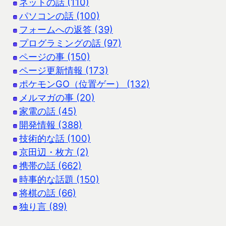
ネットの話 (110)
パソコンの話 (100)
フォームへの返答 (39)
プログラミングの話 (97)
ページの事 (150)
ページ更新情報 (173)
ポケモンGO（位置ゲー） (132)
メルマガの事 (20)
家電の話 (45)
開発情報 (388)
技術的な話 (100)
京田辺・枚方 (2)
携帯の話 (662)
時事的な話題 (150)
将棋の話 (66)
独り言 (89)